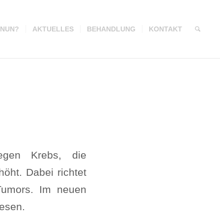
 NUN?
AKTUELLES
BEHANDLUNG
KONTAKT
egen Krebs, die
öht. Dabei richtet
 Tumors. Im neuen
lesen.