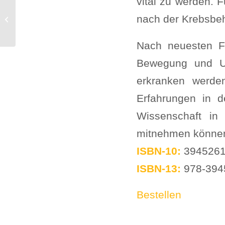
vital zu werden. 
HEIKENWÄLDER -
nach der Krebsbe
KREBS
Nach neuesten Fo
Bewegung und Um
erkranken werden
Erfahrungen in d
Wissenschaft in 
mitnehmen können,
ISBN-10:
394526
ISBN-13:
978-394
Bestellen