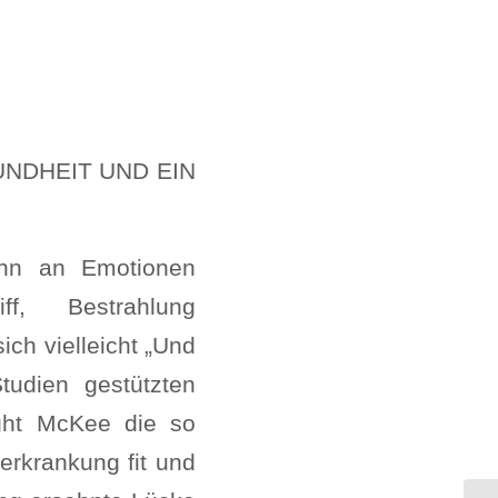
NDHEIT UND EIN
ahn an Emotionen
f, Bestrahlung
ich vielleicht „Und
udien gestützten
ight McKee die so
erkrankung fit und