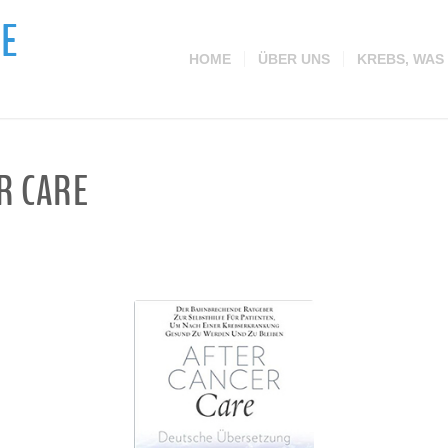
PE
HOME
ÜBER UNS
KREBS, WAS
R CARE